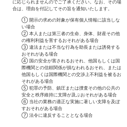
に応じられませんのでご了承ください。なお、その場
合は、理由を付記してその旨を通知いたします。
① 開示の求めの対象が保有個人情報に該当しな
い場合
② 本人または第三者の生命、身体、財産その他
の権利利益を害するおそれがある場合
③ 違法または不当な行為を助長または誘発する
おそれがある場合
④ 国の安全が害されるおそれ、他国もしくは国
際機関との信頼関係が損なわれるおそれ、または
他国もしくは国際機関との交渉上不利益を被るお
それがある場合
⑤ 犯罪の予防、鎮圧または捜査その他の公共の
安全と秩序維持に支障が及ぶおそれがある場合
⑥ 当社の業務の適正な実施に著しい支障を及ぼ
すおそれがある場合
⑦ 法令に違反することとなる場合